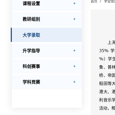
/
首页
学业信
课程设置
教研组别
大学录取
上海中
升学指导
35%
%）学
科创赛事
鲁、普
桥、帝
学科竞赛
稻田等
港大、
利音乐
活动，