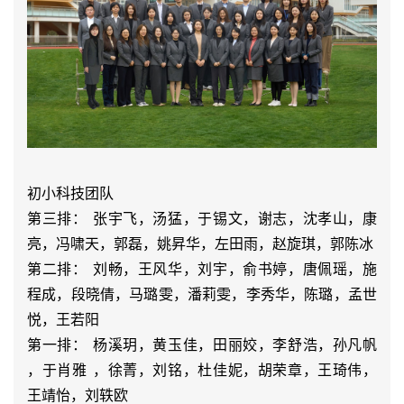
初小科技团队
第三排： 张宇飞，汤猛，于锡文，谢志，沈孝山，康
亮，冯啸天，郭磊，姚昇华，左田雨，赵旋琪，郭陈冰
第二排： 刘畅，王风华，刘宇，俞书婷，唐佩瑶，施
程成，段晓倩，马璐雯，潘莉雯，李秀华，陈璐，孟世
悦，王若阳
第一排： 杨溪玥，黄玉佳，田丽姣，李舒浩，孙凡帆
，于肖雅 ，徐菁，刘铭，杜佳妮，胡荣章，王琦伟，
王靖怡，刘轶欧